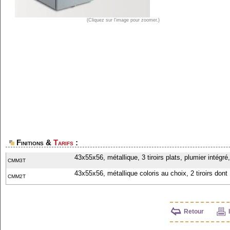
(Cliquez sur l'image pour zoomer.)
Finitions &
Tarifs
:
43x55x56, métallique, 3 tiroirs plats, plumier intégré
CMM3T
43x55x56, métallique coloris au choix, 2 tiroirs don
CMM2T
Retour