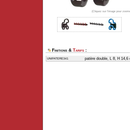
(Cliquez sur l'image pour zoome
Finitions &
Tarifs
:
patère double, L 8, H 14,6 c
UNIPATERE341