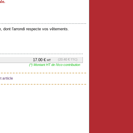
le.
, dont l'arrondi respecte vos vêtements.
17.00 €
(20.40 €
)
TTC
HT
(*) Montant HT de l'éco-contribution
 article