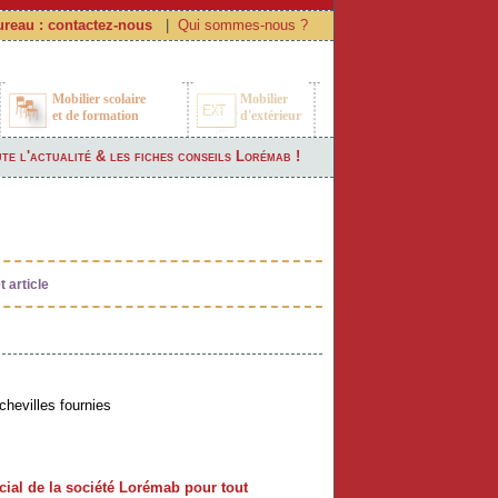
ureau : contactez-nous
|
Qui sommes-nous ?
Mobilier scolaire
Mobilier
et de formation
d'extérieur
te l'actualité & les fiches conseils Lorémab !
 article
 chevilles fournies
cial de la société Lorémab pour tout