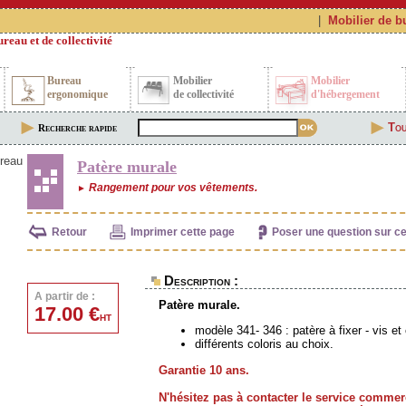
|
Mobilier de b
reau et de collectivité
Bureau
Mobilier
Mobilier
ergonomique
de collectivité
d'hébergement
Tou
Recherche rapide
reau
Patère murale
Rangement pour vos vêtements.
►
Retour
Imprimer cette page
Poser une question sur cet
Description :
A partir de :
Patère murale.
17.00 €
HT
modèle 341- 346 : patère à fixer - vis et
différents coloris au choix.
Garantie 10 ans.
N'hésitez pas à contacter le service commer