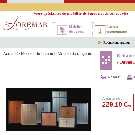
Votre spécialiste du mobilier de bureau et de collectivité
Mobilier
Bureau
de bureau
ergonomique
Recherche rapide
Accueil
>
Mobilier de bureau
>
Meuble de rangement
Rehauss
Dissimul
►
Retour
A partir de :
229.10 €
HT