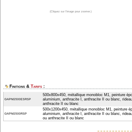
(Cliquez sur l'image pour zoomer.)
Finitions &
Tarifs
:
500x800x450, métallique monobloc M1, peinture époxy,
aluminium, anthracite I, anthracite II ou blanc, rideau
GAPNG500ESRSP
anthracite II ou blanc
500x1200x450, métallique monobloc M1, peinture époxy
aluminium, anthracite I, anthracite II ou blanc, rideau
GAPNG500RSP
ou anthracite II ou blanc