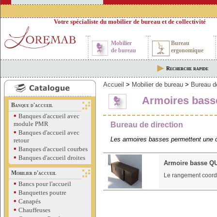
Votre spécialiste du mobilier de bureau et de collectivité
Mobilier
Bureau
de bureau
ergonomique
Recherche rapide
Accueil
>
Mobilier de bureau
>
Bureau de
Armoires bass
Banque d'accueil
▪
Banques d'accueil avec
module PMR
Bureau de direction
▪
Banques d'accueil avec
Les armoires basses permettent une o
retour
▪
Banques d'accueil courbes
▪
Banques d'accueil droites
Armoire basse 
Mobilier d'accueil
Le rangement coor
▪
Bancs pour l'accueil
▪
Banquettes poutre
▪
Canapés
▪
Chauffeuses