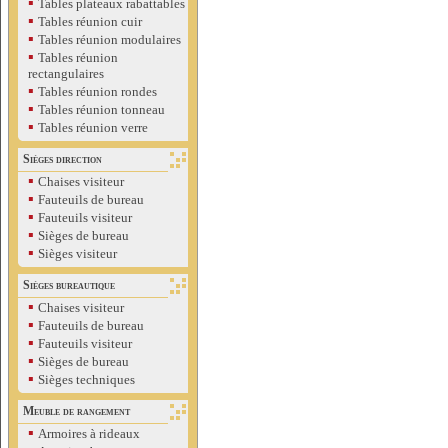
▪
Tables plateaux rabattables
▪
Tables réunion cuir
▪
Tables réunion modulaires
▪
Tables réunion
rectangulaires
▪
Tables réunion rondes
▪
Tables réunion tonneau
▪
Tables réunion verre
Sièges direction
▪
Chaises visiteur
▪
Fauteuils de bureau
▪
Fauteuils visiteur
▪
Sièges de bureau
▪
Sièges visiteur
Sièges bureautique
▪
Chaises visiteur
▪
Fauteuils de bureau
▪
Fauteuils visiteur
▪
Sièges de bureau
▪
Sièges techniques
Meuble de rangement
▪
Armoires à rideaux