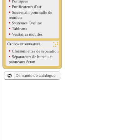
▪
Portiques
▪
Purificateurs d'air
▪
Sous-main pour salle de
réunion
▪
Systèmes Evoline
▪
Tableaux
▪
Vestiaires mobiles
Cloison et séparateur
▪
Cloisonnettes de séparation
▪
Séparateurs de bureau et
panneaux écran
Demande de catalogue