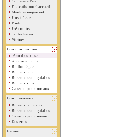
▪
Conteneur Pouf
▪
Fauteuils pour l'accueil
▪
Meubles rangement
▪
Pots à fleurs
▪
Poufs
▪
Présentoirs
▪
Tables basses
▪
Vitrines
Bureau de direction
Armoires basses
►
▪
Armoires hautes
▪
Bibliothèques
▪
Bureaux cuir
▪
Bureaux rectangulaires
▪
Bureaux verre
▪
Caissons pour bureaux
Bureau opérative
▪
Bureaux compacts
▪
Bureaux rectangulaires
▪
Caissons pour bureaux
▪
Dessertes
Réunion