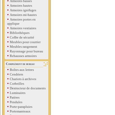
▪
Armoires basses
▪
Armoires hautes
▪
Armoires ignifuges
▪
Armoires mi-hautes
▪
Armoires portes en
applique
▪
Armoires vestiaires
▪
Bibliothèques
▪
Coffre de sécurité
▪
Meubles pour courrier
▪
Meubles rangement
▪
Rayonnage pour bureau
▪
Rehausses armoires
Complément de bureau
▪
Boîtes aux lettres
▪
Cendriers
▪
Chariots à archives
▪
Corbeilles
▪
Destructeur de documents
▪
Luminaires
▪
Patères
▪
Pendules
▪
Porte-parapluies
▪
Portemanteaux