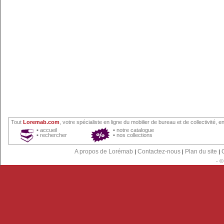
Tout
Loremab.com
, votre spécialiste en ligne du
mobilier de bureau
et
de collectivité
, en
▪
accueil
▪
notre catalogue
▪
rechercher
▪
nos collections
A propos de Lorémab
Contactez-nous
Plan du site
|
|
|
- 