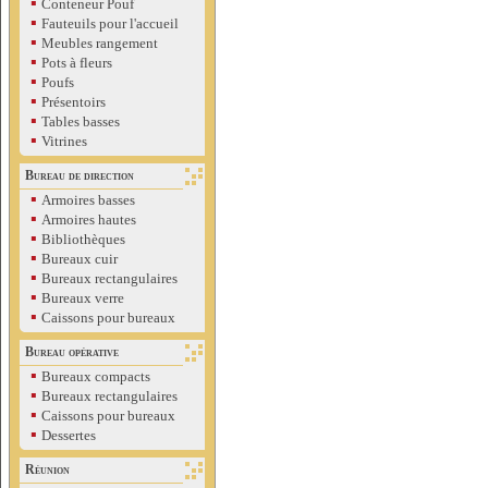
▪
Conteneur Pouf
▪
Fauteuils pour l'accueil
▪
Meubles rangement
▪
Pots à fleurs
▪
Poufs
▪
Présentoirs
▪
Tables basses
▪
Vitrines
Bureau de direction
▪
Armoires basses
▪
Armoires hautes
▪
Bibliothèques
▪
Bureaux cuir
▪
Bureaux rectangulaires
▪
Bureaux verre
▪
Caissons pour bureaux
Bureau opérative
▪
Bureaux compacts
▪
Bureaux rectangulaires
▪
Caissons pour bureaux
▪
Dessertes
Réunion