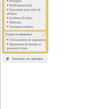
▪
Portiques
▪
Purificateurs d'air
▪
Sous-main pour salle de
réunion
▪
Systèmes Evoline
▪
Tableaux
▪
Vestiaires mobiles
Cloison et séparateur
▪
Cloisonnettes de séparation
▪
Séparateurs de bureau et
panneaux écran
Demande de catalogue