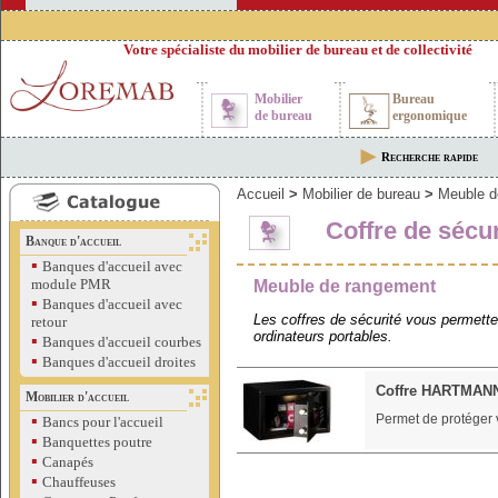
Votre spécialiste du mobilier de bureau et de collectivité
Mobilier
Bureau
de bureau
ergonomique
Recherche rapide
Accueil
>
Mobilier de bureau
>
Meuble d
Coffre de sécur
Banque d'accueil
▪
Banques d'accueil avec
module PMR
Meuble de rangement
▪
Banques d'accueil avec
Les coffres de sécurité vous permette
retour
ordinateurs portables.
▪
Banques d'accueil courbes
▪
Banques d'accueil droites
Coffre HARTMAN
Mobilier d'accueil
▪
Permet de protéger 
Bancs pour l'accueil
▪
Banquettes poutre
▪
Canapés
▪
Chauffeuses