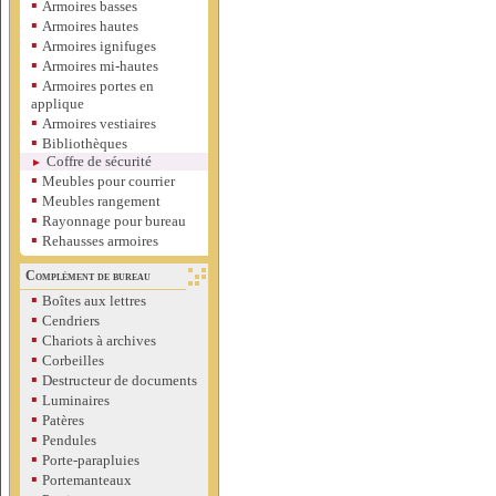
▪
Armoires basses
▪
Armoires hautes
▪
Armoires ignifuges
▪
Armoires mi-hautes
▪
Armoires portes en
applique
▪
Armoires vestiaires
▪
Bibliothèques
Coffre de sécurité
►
▪
Meubles pour courrier
▪
Meubles rangement
▪
Rayonnage pour bureau
▪
Rehausses armoires
Complément de bureau
▪
Boîtes aux lettres
▪
Cendriers
▪
Chariots à archives
▪
Corbeilles
▪
Destructeur de documents
▪
Luminaires
▪
Patères
▪
Pendules
▪
Porte-parapluies
▪
Portemanteaux