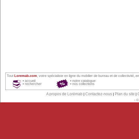
Tout
Loremab.com
, votre spécialiste en ligne du
mobilier de bureau
et
de collectivité
, en
▪
accueil
▪
notre catalogue
▪
rechercher
▪
nos collections
A propos de Lorémab
Contactez-nous
Plan du site
|
|
|
- 