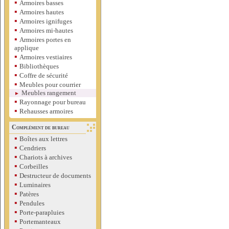
▪
Armoires basses
▪
Armoires hautes
▪
Armoires ignifuges
▪
Armoires mi-hautes
▪
Armoires portes en
applique
▪
Armoires vestiaires
▪
Bibliothèques
▪
Coffre de sécurité
▪
Meubles pour courrier
Meubles rangement
►
▪
Rayonnage pour bureau
▪
Rehausses armoires
Complément de bureau
▪
Boîtes aux lettres
▪
Cendriers
▪
Chariots à archives
▪
Corbeilles
▪
Destructeur de documents
▪
Luminaires
▪
Patères
▪
Pendules
▪
Porte-parapluies
▪
Portemanteaux