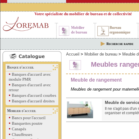
Votre spécialiste du mobilier de bureau et de collectivité
Mobilier
Bureau
de bureau
ergonomique
Recherche rapide
Accueil
>
Mobilier de bureau
>
Meuble d
Meubles rang
Banque d'accueil
▪
Banques d'accueil avec
module PMR
Meuble de rangement
▪
Banques d'accueil avec
Meubles de rangement pour maternelles
retour
▪
Banques d'accueil courbes
▪
Banques d'accueil droites
Meuble de servi
Il ne s'agit pas d'u
Mobilier d'accueil
organiser et complét
▪
Bancs pour l'accueil
▪
Banquettes poutre
▪
Canapés
▪
Chauffeuses