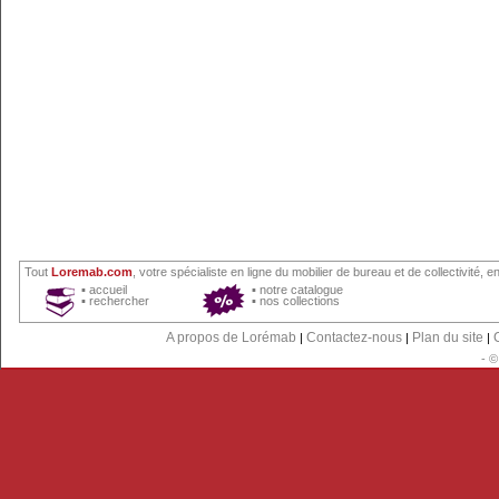
Tout
Loremab.com
, votre spécialiste en ligne du
mobilier de bureau
et
de collectivité
, en
▪
accueil
▪
notre catalogue
▪
rechercher
▪
nos collections
A propos de Lorémab
Contactez-nous
Plan du site
|
|
|
- 