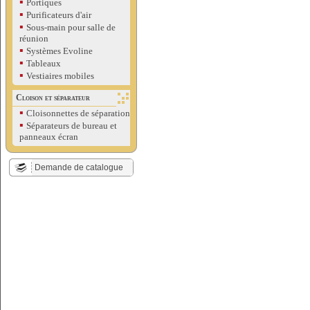
▪
Portiques
▪
Purificateurs d'air
▪
Sous-main pour salle de
réunion
▪
Systèmes Evoline
▪
Tableaux
▪
Vestiaires mobiles
Cloison et séparateur
▪
Cloisonnettes de séparation
▪
Séparateurs de bureau et
panneaux écran
Demande de catalogue