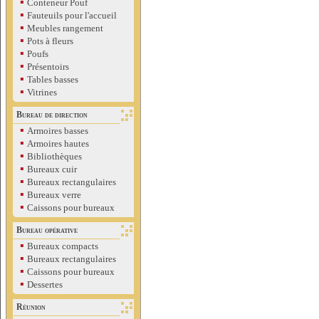
▪
Conteneur Pouf
▪
Fauteuils pour l'accueil
▪
Meubles rangement
▪
Pots à fleurs
▪
Poufs
▪
Présentoirs
▪
Tables basses
▪
Vitrines
Bureau de direction
▪
Armoires basses
▪
Armoires hautes
▪
Bibliothèques
▪
Bureaux cuir
▪
Bureaux rectangulaires
▪
Bureaux verre
▪
Caissons pour bureaux
Bureau opérative
▪
Bureaux compacts
▪
Bureaux rectangulaires
▪
Caissons pour bureaux
▪
Dessertes
Réunion