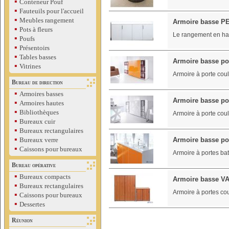
▪
Conteneur Pouf
▪
Fauteuils pour l'accueil
▪
Meubles rangement
Armoire basse 
▪
Pots à fleurs
Le rangement en ha
▪
Poufs
▪
Présentoirs
▪
Tables basses
Armoire basse po
▪
Vitrines
Armoire à porte cou
Bureau de direction
▪
Armoires basses
Armoire basse po
▪
Armoires hautes
▪
Bibliothèques
Armoire à porte cou
▪
Bureaux cuir
▪
Bureaux rectangulaires
▪
Bureaux verre
Armoire basse po
▪
Caissons pour bureaux
Armoire à portes ba
Bureau opérative
▪
Bureaux compacts
Armoire basse V
▪
Bureaux rectangulaires
Armoire à portes cou
▪
Caissons pour bureaux
▪
Dessertes
Réunion