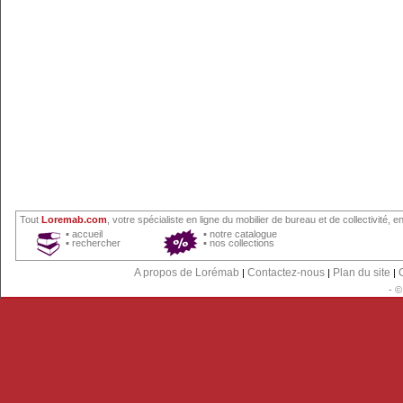
Tout
Loremab.com
, votre spécialiste en ligne du
mobilier de bureau
et
de collectivité
, en
▪
accueil
▪
notre catalogue
▪
rechercher
▪
nos collections
A propos de Lorémab
Contactez-nous
Plan du site
|
|
|
- 