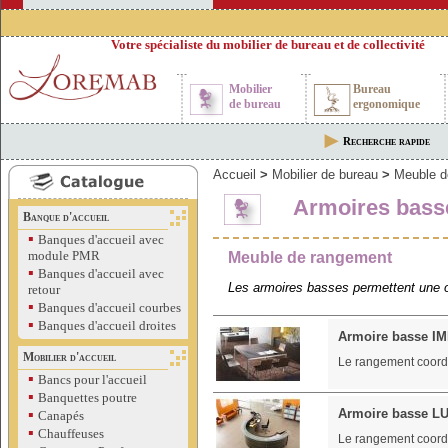
Votre spécialiste du mobilier de bureau et de collectivité
Mobilier
Bureau
de bureau
ergonomique
Recherche rapide
Accueil
>
Mobilier de bureau
>
Meuble d
Armoires bass
Banque d'accueil
▪
Banques d'accueil avec
module PMR
Meuble de rangement
▪
Banques d'accueil avec
Les armoires basses permettent une o
retour
▪
Banques d'accueil courbes
▪
Banques d'accueil droites
Armoire basse I
Mobilier d'accueil
Le rangement coord
▪
Bancs pour l'accueil
▪
Banquettes poutre
▪
Armoire basse L
Canapés
▪
Chauffeuses
Le rangement coord