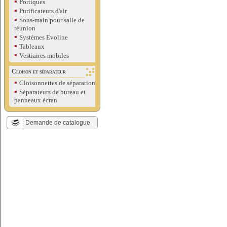
▪
Portiques
▪
Purificateurs d'air
▪
Sous-main pour salle de
réunion
▪
Systèmes Evoline
▪
Tableaux
▪
Vestiaires mobiles
Cloison et séparateur
▪
Cloisonnettes de séparation
▪
Séparateurs de bureau et
panneaux écran
Demande de catalogue