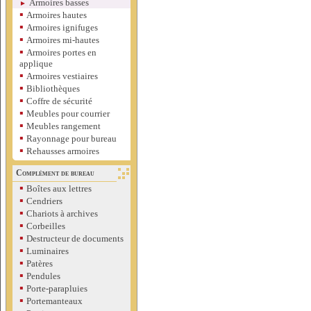
Armoires basses
►
▪
Armoires hautes
▪
Armoires ignifuges
▪
Armoires mi-hautes
▪
Armoires portes en
applique
▪
Armoires vestiaires
▪
Bibliothèques
▪
Coffre de sécurité
▪
Meubles pour courrier
▪
Meubles rangement
▪
Rayonnage pour bureau
▪
Rehausses armoires
Complément de bureau
▪
Boîtes aux lettres
▪
Cendriers
▪
Chariots à archives
▪
Corbeilles
▪
Destructeur de documents
▪
Luminaires
▪
Patères
▪
Pendules
▪
Porte-parapluies
▪
Portemanteaux